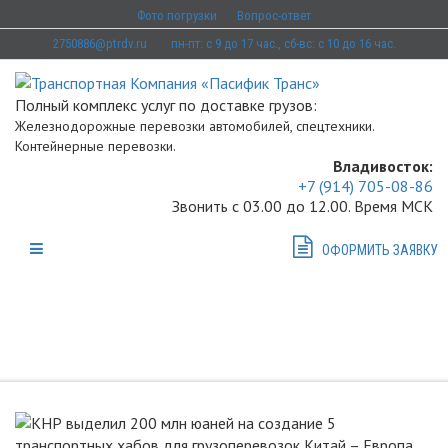
Фото погрузки
Вопрос-ответ
2750886@ptrdv.ru
пн-пт: с 9 до 17 час., сб-вс: с 10 до 16 час.
Полный комплекс услуг по доставке грузов:
Железнодорожные перевозки автомобилей, спецтехники.
Контейнерные перевозки.
Владивосток:
+7 (914) 705-08-86
Звонить с 03.00 до 12.00. Время МСК
ОФОРМИТЬ ЗАЯВКУ
НОВОСТИ
Вы здесь:
Главная
Новости
КНР выделил 200 млн юаней на создание 5
транспортных хабов для грузоперевозок Китай – Европа