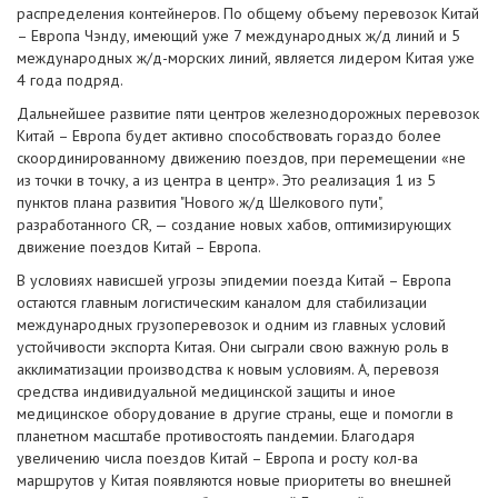
распределения контейнеров. По общему объему перевозок Китай
– Европа Чэнду, имеющий уже 7 международных ж/д линий и 5
международных ж/д-морских линий, является лидером Китая уже
4 года подряд.
Дальнейшее развитие пяти центров железнодорожных перевозок
Китай – Европа будет активно способствовать гораздо более
скоординированному движению поездов, при перемещении «не
из точки в точку, а из центра в центр». Это реализация 1 из 5
пунктов плана развития "Нового ж/д Шелкового пути",
разработанного CR, — создание новых хабов, оптимизирующих
движение поездов Китай – Европа.
В условиях нависшей угрозы эпидемии поезда Китай – Европа
остаются главным логистическим каналом для стабилизации
международных грузоперевозок и одним из главных условий
устойчивости экспорта Китая. Они сыграли свою важную роль в
акклиматизации производства к новым условиям. А, перевозя
средства индивидуальной медицинской защиты и иное
медицинское оборудование в другие страны, еще и помогли в
планетном масштабе противостоять пандемии. Благодаря
увеличению числа поездов Китай – Европа и росту кол-ва
маршрутов у Китая появляются новые приоритеты во внешней